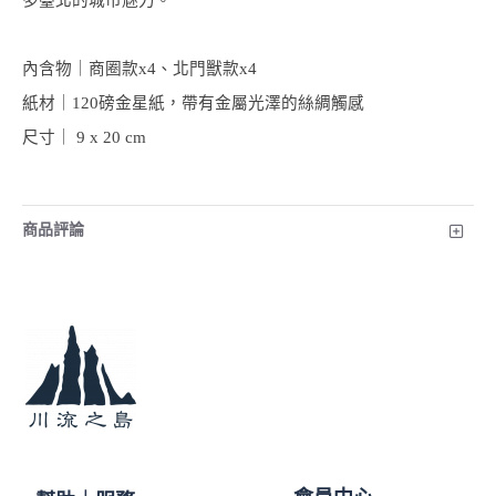
多臺北的城市魅力。
內含物｜商圈款x4、北門獸款x4
紙材｜120磅金星紙，帶有金屬光澤的絲綢觸感
尺寸｜ 9 x 20 cm
商品評論