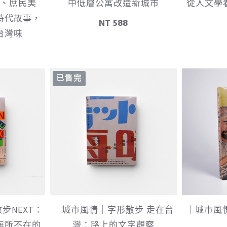
、庶民美
中低層公寓改造新城市
從人文學
時代故事，
NT 588
台灣味
已售完
步NEXT：
｜城市風情｜字形散步 走在台
｜城市風
無所不在的
灣：路上的文字觀察