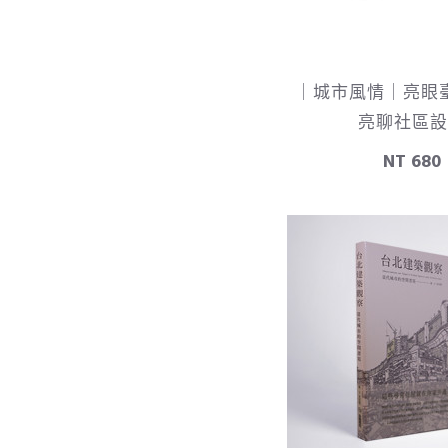
景澤創意
｜城市風情｜亮眼臺
亮聊社區設
NT 680